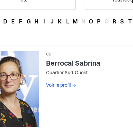
da.
Tous les q
D
E
F
G
H
I
J
K
L
M
N
O
P
Q
R
S
T
da.
Berrocal Sabrina
Quartier Sud-Ouest
Voir le profil
→