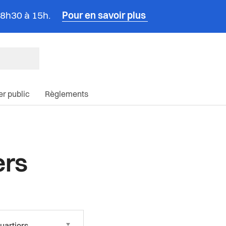
e 8h30 à 15h.
Pour en savoir plus
ncipale du site
ier public
Règlements
ers