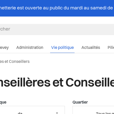
chetterie est ouverte au public du mardi au samedi d
Navigation pri
Vevey
Administration
Vie politique
Actualités
Pil
lle:
es et Conseillers
seillères et Conseill
ique
Quartier