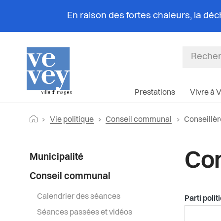
En raison des fortes chaleurs, la dé
Prestations
Vivre à 
Fil
Retourner vers la page d'accueil
Page actue
Vie politique
Conseil communal
Conseillèr
d'Ariane
Menu
Con
Municipalité
latéral
Conseil communal
Calendrier des séances
Parti polit
Séances passées et vidéos