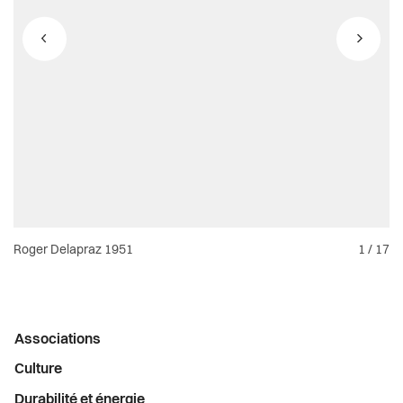
Santé et social
Sécurité
S’installer à Vevey
Sport
Transport et mobilité
Travail
Roger Delapraz 1951
1
/
17
Vie de quartier
Menu
Associations
Seniors
latéral
Culture
Durabilité et énergie