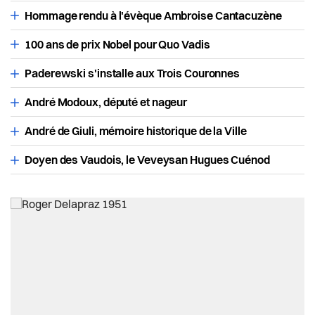
Vevey d'autrefois
Actualités
Economie et tourisme
Hommage rendu à l'évèque Ambroise Cantacuzène
Pilier public
100 ans de prix Nobel pour Quo Vadis
Enfance et écoles
Paderewski s'installe aux Trois Couronnes
Règlements
Espaces urbains
André Modoux, député et nageur
Histoire
André de Giuli, mémoire historique de la Ville
Doyen des Vaudois, le Veveysan Hugues Cuénod
Intégration
Jeunesse
Logement
Religions