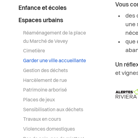
Vous con
Enfance et écoles
des 
Espaces urbains
une 
néce
Réaménagement de la place
du Marché de Vevey
que 
aband
Cimetière
Garder une ville accueillante
Un réflex
Gestion des déchets
et vigne
Harcèlement de rue
Patrimoine arborisé
Places de jeux
Sensibilisation aux déchets
Travaux en cours
Violences domestiques