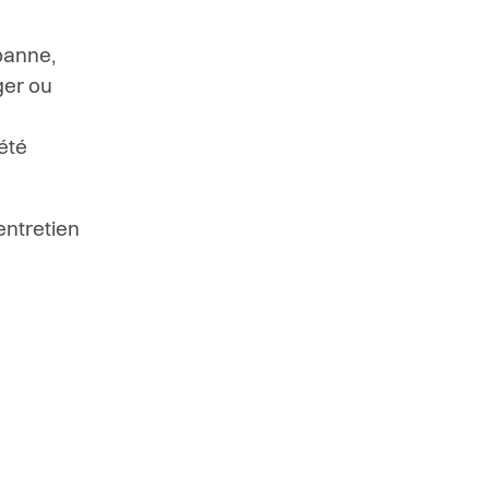
 panne,
ger ou
été
entretien