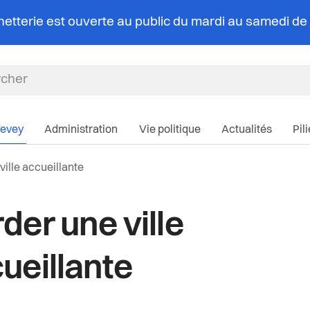
chetterie est ouverte au public du mardi au samedi d
Navigation pri
Vevey
Administration
Vie politique
Actualités
Pil
le:
ville accueillante
der une ville
ueillante