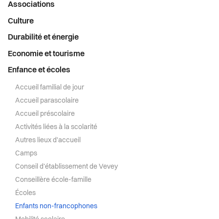
Menu
Santé et social
Associations
Réfectoires et devoirs surveillés
latéral
Culture
Sécurité
Réseau Vevey
Durabilité et énergie
S’installer à Vevey
Economie et tourisme
Structures d'accueil
Enfance et écoles
Sport
Vevey ça grandit!
Accueil familial de jour
Accueil parascolaire
Transport et mobilité
Vevey ça bouge !
Accueil préscolaire
Activités liées à la scolarité
Vevey ça rassemble !
Travail
Autres lieux d'accueil
Camps
Vie de quartier
Conseil d'établissement de Vevey
Conseillère école-famille
Seniors
Écoles
Enfants non-francophones