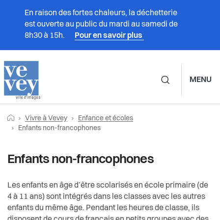
En raison des fortes chaleurs, la déchetterie
est ouverte au public du mardi au samedi de
8h30 à 15h.
Pour en savoir plus
MENU
Navigation principale d
Fil
Retourner vers la page d'accueil
Prestations
Vivre à Vevey
Enfance et écoles
Vivre à Vevey
Enfance et écoles
d'Ariane
Page actuelle:
Enfants non-francophones
Vivre à Vevey
Associations
Accueil familial de jour
Enfants non-francophones
Administration
Accueil parascolaire
Culture
Les enfants en âge d’être scolarisés en école primaire (de
4 à 11 ans) sont intégrés dans les classes avec les autres
Vie politique
Accueil préscolaire
Durabilité et énergie
enfants du même âge. Pendant les heures de classe, ils
disposent de cours de français en petits groupes avec des