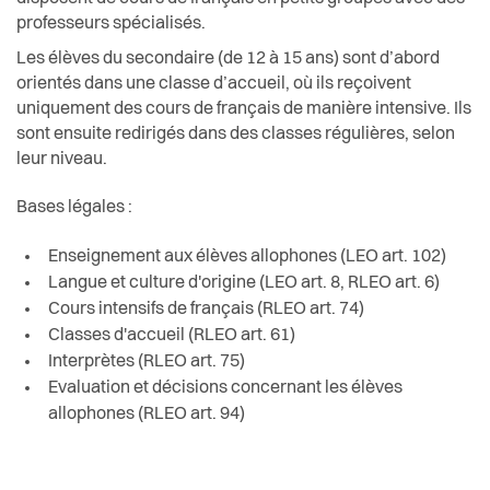
Activités liées à la scolarité
Actualités
Economie et tourisme
professeurs spécialisés.
Les élèves du secondaire (de 12 à 15 ans) sont d’abord
Autres lieux d'accueil
Pilier public
Enfance et écoles
orientés dans une classe d’accueil, où ils reçoivent
uniquement des cours de français de manière intensive. Ils
Camps
Règlements
sont ensuite redirigés dans des classes régulières, selon
Espaces urbains
leur niveau.
Conseil d'établissement de Vevey
Histoire
Bases légales :
Conseillère école-famille
Enseignement aux élèves allophones (LEO art. 102)
Intégration
Écoles
Langue et culture d'origine (LEO art. 8, RLEO art. 6)
Cours intensifs de français (RLEO art. 74)
Jeunesse
Classes d'accueil (RLEO art. 61)
Enfants non-francophones
Interprètes (RLEO art. 75)
Logement
Evaluation et décisions concernant les élèves
Mobilité scolaire
allophones (RLEO art. 94)
Religions
Pour les parents