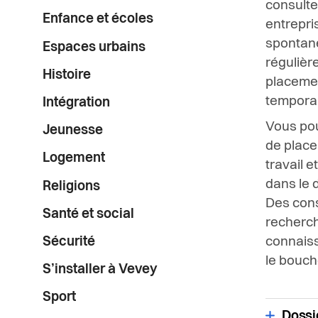
consulter
Enfance et écoles
entrepri
spontané
Espaces urbains
régulièr
Histoire
placemen
temporai
Intégration
Vous pou
Jeunesse
de place
Logement
travail 
dans le 
Religions
Des cons
Santé et social
recherch
Sécurité
connaiss
le bouch
S’installer à Vevey
Sport
Dossi