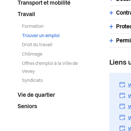
Transport et mobilité
Contra
Travail
Formation
Protec
Trouver un emploi
Permi
Droit du travail
Chômage
Liens u
Offres d'emploi à la Ville de
Vevey
Syndicats
w
Vie de quartier
w
Seniors
w
w
w