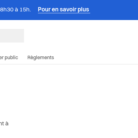
e 8h30 à 15h.
Pour en savoir plus
ncipale du site
ier public
Règlements
nt à