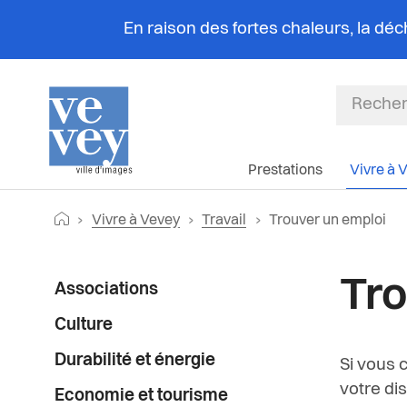
En raison des fortes chaleurs, la dé
Prestations
Vivre à 
Fil
Retourner vers la page d'accueil
Page actuelle:
Vivre à Vevey
Travail
Trouver un emploi
d'Ariane
Menu
Tro
Associations
latéral
Culture
Durabilité et énergie
Si vous 
votre di
Economie et tourisme