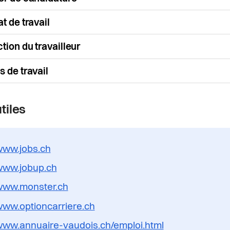
t de travail
tion du travailleur
s de travail
tiles
ww.jobs.ch
ww.jobup.ch
ww.monster.ch
ww.optioncarriere.ch
ww.annuaire-vaudois.ch/emploi.html