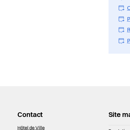
C
P
R
P
Contact
Site m
Hôtel de Ville