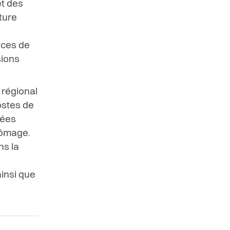
et des
ture
nces de
sions
 régional
ostes de
sées
hômage.
ns la
insi que