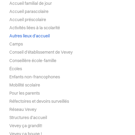
Santé et social
Réfectoires et devoirs surveillés
Accueil familial de jour
Accueil parascolaire
Sécurité
Réseau Vevey
Accueil préscolaire
Activités liées à la scolarité
S’installer à Vevey
Structures d'accueil
Autres lieux d'accueil
Camps
Sport
Vevey ça grandit!
Conseil d'établissement de Vevey
Conseillère école-famille
Transport et mobilité
Vevey ça bouge !
Écoles
Enfants non-francophones
Vevey ça rassemble !
Travail
Mobilité scolaire
Pour les parents
Vie de quartier
Réfectoires et devoirs surveillés
Réseau Vevey
Seniors
Structures d'accueil
Vevey ça grandit!
Vevey ça bouge !