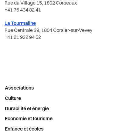
Activités liées à la scolarité
Actualités
Rue du Village 15, 1802 Corseaux
Economie et tourisme
+41 76 434 82 41
Autres lieux d'accueil
Pilier public
Enfance et écoles
La Tourmaline
Rue Centrale 39, 1804 Corsier-sur-Vevey
Camps
Règlements
+41 21 922 94 52
Espaces urbains
Conseil d'établissement de Vevey
Histoire
Conseillère école-famille
Intégration
Écoles
Menu
Associations
Jeunesse
Enfants non-francophones
latéral
Culture
Logement
Durabilité et énergie
Mobilité scolaire
Economie et tourisme
Religions
Pour les parents
Enfance et écoles