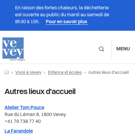
En raison des fortes chaleurs, la déchetterie
est ouverte au public du mardi au samedi de
8h30 à 15h.
Pour en savoir plus
MENU
Navigation principale d
Fil
Retourner vers la page d'accueil
Page actuelle:
Prestations
Vivre à Vevey
Enfance et écoles
Autres lieux d'accueil
Vivre à Vevey
Enfance et écoles
d'Ariane
Vivre à Vevey
Autres lieux d'accueil
Associations
Accueil familial de jour
Administration
Accueil parascolaire
Culture
Atelier Tom Pouce
Rue du Léman 8, 1800 Vevey
+41 79 738 77 40
Vie politique
Accueil préscolaire
Durabilité et énergie
La Farandole