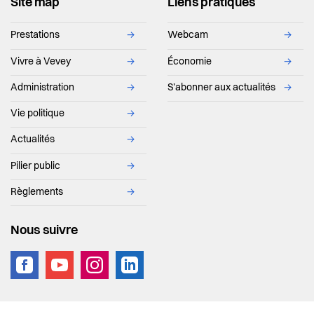
Site map
Liens pratiques
Prestations
→
Webcam
→
Page courante
Vivre à Vevey
→
Économie
→
Administration
→
S'abonner aux actualités
→
Vie politique
→
Actualités
→
Pilier public
→
Règlements
→
Nous suivre
vevey.footer.site_footer