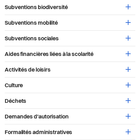
Actualités
Subventions biodiversité
Ouvri
Pilier public
Subventions mobilité
Ouvri
Règlements
Subventions sociales
Ouvri
Aides financières liées à la scolarité
Ouvri
Activités de loisirs
Ouvri
Culture
Ouvri
Déchets
Ouvri
Demandes d'autorisation
Ouvri
Formalités administratives
Ouvri