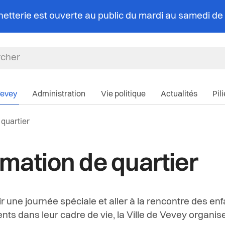
chetterie est ouverte au public du mardi au samedi d
Navigation pri
Vevey
Administration
Vie politique
Actualités
Pil
:
quartier
mation de quartier
ir une journée spéciale et aller
à la rencontre des enf
ents dans
leur cadre de vie,
la Ville de Vevey organis