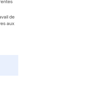
rentes
avail de
ives aux