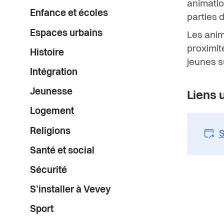
animatio
Enfance et écoles
parties de
Espaces urbains
Les anim
proximit
Histoire
jeunes
s
Intégration
Jeunesse
Liens u
Logement
Religions
S
Santé et social
Sécurité
S’installer à Vevey
Sport