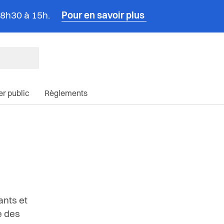
e 8h30 à 15h.
Pour en savoir plus
ncipale du site
ier public
Règlements
ants et
e
des