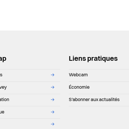
ap
Liens pratiques
ns
→
Webcam
evey
→
Économie
ation
→
S'abonner aux actualités
que
→
→