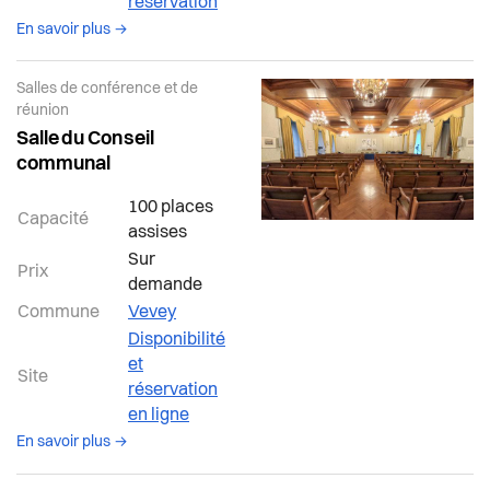
réservation
à propos de la salle Vevey
En savoir plus →
Salles de conférence et de
réunion
Salle du Conseil
communal
100 places
Capacité
assises
Sur
Prix
demande
Commune
Vevey
Disponibilité
et
Site
réservation
en ligne
à propos de la salle Vevey
En savoir plus →