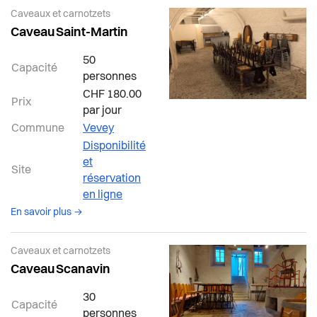
Salles, refuges et caveaux
Actualités
Economie et tourisme
Caveaux et carnotzets
Caveau Saint-Martin
Animation de quartier
Pilier public
Enfance et écoles
50
Capacité
Fête des voisins
personnes
Règlements
Espaces urbains
CHF 180.00
Prix
par jour
Marchés
Commune
Vevey
Histoire
Disponibilité
Eglises
et
Intégration
Site
réservation
Pumpipumpe
en ligne
Jeunesse
à propos de la salle Vevey
En savoir plus →
Logement
Caveaux et carnotzets
Caveau Scanavin
Religions
30
Capacité
personnes