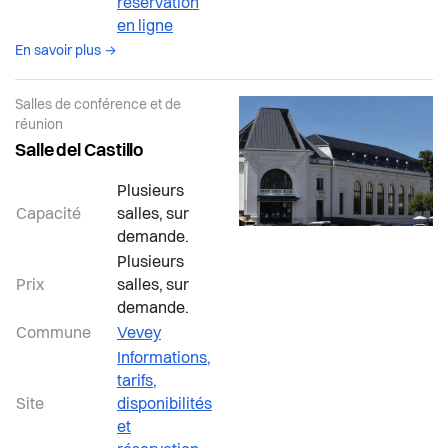
réservation
en ligne
à propos de la salle Vevey
En savoir plus →
Salles de conférence et de
réunion
Salle del Castillo
Plusieurs
Capacité
salles, sur
demande.
Plusieurs
Prix
salles, sur
demande.
Commune
Vevey
Informations,
tarifs,
Site
disponibilités
et