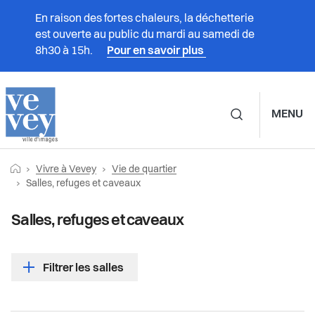
En raison des fortes chaleurs, la déchetterie
est ouverte au public du mardi au samedi de
8h30 à 15h.
Pour en savoir plus
MENU
Navigation principale d
Fil
Retourner vers la page d'accueil
Prestations
Vivre à Vevey
Vie de quartier
Vivre à Vevey
Vie de quartier
d'Ariane
Page actuelle:
Salles, refuges et caveaux
Vivre à Vevey
Associations
Maisons de quartier
Salles, refuges et caveaux
Administration
Boite d'échange de quartier
Culture
Filtrer les salles
Vie politique
Potagers urbains
Durabilité et énergie