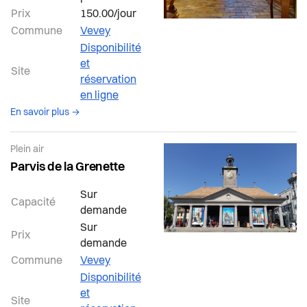
Santé et social
Prix
150.00/jour
Commune
Vevey
Sécurité
Disponibilité
et
Site
S’installer à Vevey
réservation
en ligne
Sport
à propos de la salle Vevey
En savoir plus →
Transport et mobilité
Plein air
Parvis de la Grenette
Travail
Sur
Capacité
demande
Vie de quartier
Sur
Prix
demande
Seniors
Commune
Vevey
Disponibilité
et
Site