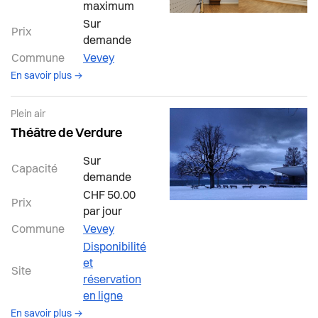
maximum
Sur
Prix
demande
Commune
Vevey
à propos de la salle Vevey
En savoir plus →
Plein air
Théâtre de Verdure
Sur
Capacité
demande
CHF 50.00
Prix
par jour
Commune
Vevey
Disponibilité
et
Site
réservation
en ligne
à propos de la salle Vevey
En savoir plus →