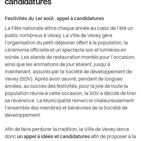
candidatures
Festivités du 1er août - Appel à projets
Actualités
Economie et tourisme
Festivités du 1er août : appel à candidatures
Pilier public
Enfance et écoles
La Fête nationale attire chaque année au cœur de l’été un
Règlements
public nombreux à Vevey. La Ville de Vevey gère
Espaces urbains
l’organisation du petit-déjeuner offert à la population, la
cérémonie officielle et un spectacle son et lumières en
Histoire
soirée. Les stands de restauration montés pour l’occasion,
ainsi que les animations de jour étaient, jusqu’à
maintenant, assurés par la Société de développement de
Intégration
Vevey (SDV). Après avoir œuvré, pendant de longues
années, au succès des festivités, pour la joie de toute la
Jeunesse
population réunie à cette occasion, la SDV a décidé de tirer
sa révérence. La Municipalité remercie chaleureusement
l’ensemble des membres et bénévoles de la Société de
Logement
développement.
Religions
Afin de faire perdurer la tradition, la Ville de Vevey lance
donc
un appel à idées et candidatures
afin de proposer à la