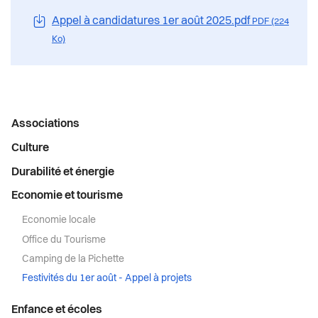
Appel à candidatures 1er août 2025.pdf
PDF (224
Ko)
Menu
Associations
latéral
Culture
Durabilité et énergie
Economie et tourisme
Economie locale
Office du Tourisme
Camping de la Pichette
Festivités du 1er août - Appel à projets
Enfance et écoles