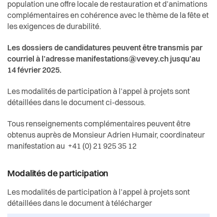
Santé et social
population une offre locale de restauration et d’animations
complémentaires en cohérence avec le thème de la fête et
Sécurité
les exigences de durabilité.
Les dossiers de candidatures peuvent être transmis par
S’installer à Vevey
courriel à l’adresse
manifestations@vevey.ch
jusqu’au
14 février 2025.
Sport
Les modalités de participation à l’appel à projets sont
détaillées dans le document ci-dessous.
Transport et mobilité
Tous renseignements complémentaires peuvent être
Travail
obtenus auprès de Monsieur Adrien Humair, coordinateur
manifestation au
+41 (0) 21 925 35 12
Vie de quartier
Modalités de participation
Seniors
Les modalités de participation à l’appel à projets sont
détaillées dans le document à télécharger