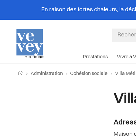
En raison des fortes chaleurs, la dé
Prestations
Vivre à 
Fil
Retourner vers la page d'accueil
Page actu
Administration
Cohésion sociale
Villa Mét
d'Ariane
Vil
Adres
Maison de