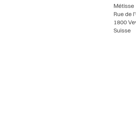
Métisse
Rue de l
1800
Ve
Suisse
Carte i
Maison 
Rue de
1800
V
Suisse