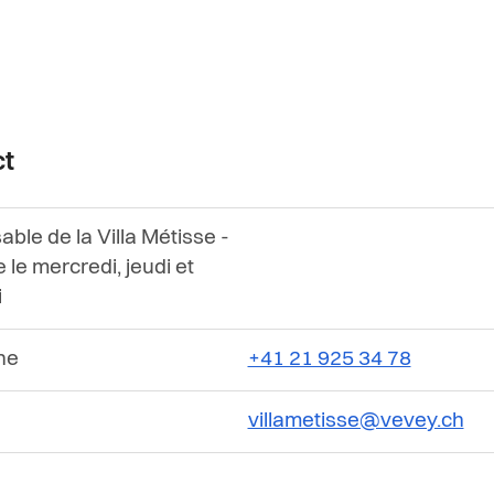
ct
ble de la Villa Métisse -
 le mercredi, jeudi et
i
ne
+41 21 925 34 78
villametisse@vevey.ch