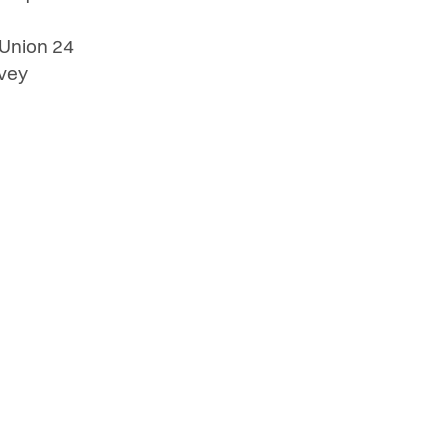
'Union 24
vey
nteractive pointant sur
de quartier - Villa Métisse
 l'Union 24
evey