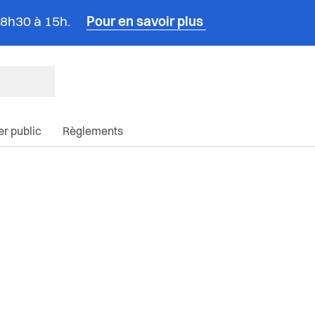
e 8h30 à 15h.
Pour en savoir plus
ncipale du site
ier public
Règlements