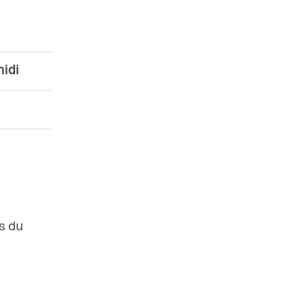
idi
s du