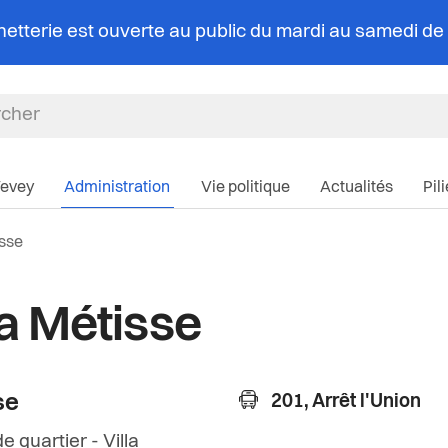
chetterie est ouverte au public du mardi au samedi d
Navigation pri
Vevey
Administration
Vie politique
Actualités
Pil
elle:
isse
la Métisse
se
201, Arrêt l'Union
 quartier - Villa