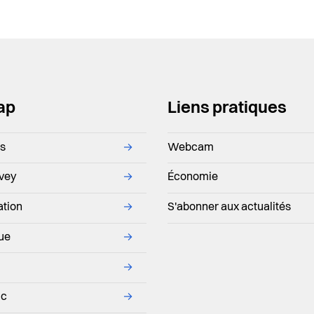
ap
Liens pratiques
ns
→
Webcam
evey
→
Économie
ation
→
S'abonner aux actualités
que
→
→
ic
→