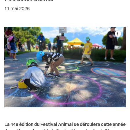
Actualités
Date de rédaction:
11 mai 2026
Pilier public
Règlements
La 44e édition du Festival Animai se déroulera cette année