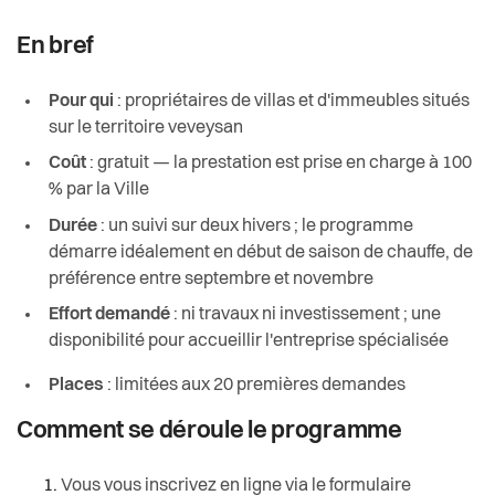
Santé et social
En bref
Sécurité
Pour qui
: propriétaires de villas et d'immeubles situés
S’installer à Vevey
sur le territoire veveysan
Coût
: gratuit — la prestation est prise en charge à 100
Sport
% par la Ville
Durée
: un suivi sur deux hivers ; le programme
Transport et mobilité
démarre idéalement en début de saison de chauffe, de
préférence entre septembre et novembre
Travail
Effort demandé
: ni travaux ni investissement ; une
disponibilité pour accueillir l'entreprise spécialisée
Vie de quartier
Places
: limitées aux 20 premières demandes
Seniors
Comment se déroule le programme
Vous vous inscrivez en ligne via le formulaire