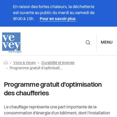
En raison des fortes chaleurs, la déchetterie
est ouverte au public du mardi au samedi de
8h30 à 15h.
Pour en savoir plus
MENU
Navigation principale d
Fil
Retourner vers la page d'accueil
Prestations
Vivre à Vevey
Durabilité et énergie
Vivre à Vevey
Durabilité et énergie
d'Ariane
Page actuelle:
Programme gratuit d'optimisation des chaufferies
Vivre à Vevey
Associations
Biodiversité dans les jardins
Programme gratuit d'optimisation
Administration
des chaufferies
Charte des jardins
Culture
Vie politique
Chemins de fraîcheur
Le chauffage représente une part importante de la
Durabilité et énergie
consommation d'énergie d'un bâtiment, dont l'installation