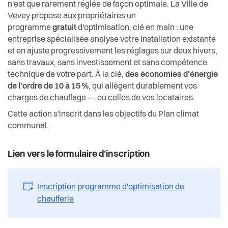
Comprendre le climat
n'est que rarement réglée de façon optimale. La Ville de
Actualités
Economie et tourisme
Vevey propose aux propriétaires un
programme
gratuit
d'optimisation, clé en main : une
Plan climat
Pilier public
Enfance et écoles
entreprise spécialisée analyse votre installation existante
et en ajuste progressivement les réglages sur deux hivers,
Plan d’action pour la durabilité
Règlements
sans travaux, sans investissement et sans compétence
Espaces urbains
technique de votre part. À la clé,
des économies d'énergie
Cité de l'énergie
de l'ordre de 10 à 15 %
, qui allègent durablement vos
Histoire
charges de chauffage — ou celles de vos locataires.
Vevey s'engage
Cette action s'inscrit dans les objectifs du Plan climat
Intégration
communal.
Subventions communales
Jeunesse
Lien vers le formulaire d'inscription
Planification énergétique territoriale
Logement
Conférence solaire
Inscription programme d'optimisation de
chaufferie
Religions
Programme gratuit d'optimisation des
chaufferies