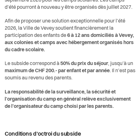
septembre 2026 pour les camps scolaires. Les camps
Activités liées à la scolarité
Actualités
Economie et tourisme
d’été pourront à nouveau y être organisés dès juillet 2027.
Autres lieux d'accueil
Pilier public
Afin de proposer une solution exceptionnelle pour l’été
Enfance et écoles
2026, la Ville de Vevey soutient financièrement la
Camps
Règlements
participation des enfants de
6 à 12 ans domiciliés à Vevey,
Espaces urbains
aux colonies et camps avec hébergement organisés hors
Conseil d'établissement de Vevey
du cadre scolaire.
Histoire
Le subside correspond à
50% du prix du séjour
, jusqu’à un
Conseillère école-famille
maximum de CHF 200.- par enfant et par année
. Il n’est pas
Intégration
soumis au revenu des parents.
Écoles
Jeunesse
La responsabilité de la surveillance, la sécurité et
Enfants non-francophones
l’organisation du camp en général relève exclusivement
de l’organisateur du camp choisi par les parents.
Logement
Mobilité scolaire
Religions
Pour les parents
Conditions d’octroi du subside