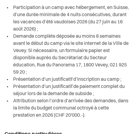
Santé et social
Réfectoires et devoirs surveillés
Participation à un camp avec hébergement, en Suisse,
d’une durée minimale de 4 nuits consécutives, durant
Sécurité
Réseau Vevey
les vacances d’été vaudoises 2026 (du 27 juin au 16
août 2026) ;
S’installer à Vevey
Structures d'accueil
Demande complète déposée au moins 8 semaines
avant le début du camp via le site internet de la Ville de
Sport
Vevey ça grandit!
Vevey. Si nécessaire, un formulaire papier est
disponible auprès du Secrétariat du Secteur
Transport et mobilité
éducation, Rue du Panorama 17, 1800 Vevey, 021 925
Vevey ça bouge !
59 20 ;
Présentation d’un justificatif d’inscription au camp ;
Vevey ça rassemble !
Travail
Présentation d’un justificatif de paiement complet du
séjour lors de la demande de subside ;
Vie de quartier
Attribution selon l’ordre d’arrivée des demandes, dans
la limite du budget communal octroyé à cette
Seniors
prestation en 2026 (CHF 20'000.-).