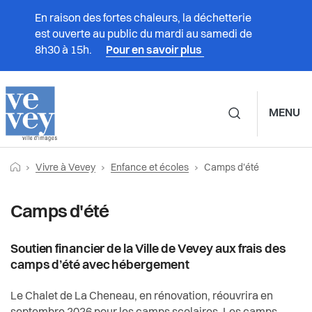
En raison des fortes chaleurs, la déchetterie
est ouverte au public du mardi au samedi de
8h30 à 15h.
Pour en savoir plus
MENU
Navigation principale d
Fil
Retourner vers la page d'accueil
Page actuelle:
Prestations
Vivre à Vevey
Enfance et écoles
Camps d'été
Vivre à Vevey
Enfance et écoles
d'Ariane
Vivre à Vevey
Camps d'été
Associations
Accueil familial de jour
Administration
Accueil parascolaire
Soutien financier de la Ville de Vevey aux frais des
Culture
camps d’été avec hébergement
Vie politique
Accueil préscolaire
Durabilité et énergie
Le Chalet de La Cheneau, en rénovation, réouvrira en