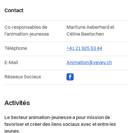
Durabilité, économie et tourisme
Contact
Affaires intercommunales de la Riviera
Co-responsables de
Marilune Aeberhard et
l'animation-jeunesse
Céline Beetschen
Organigramme de l'Administration communale
Téléphone
+41 21 925 53 44
E-Mail
Animation@vevey.ch
Réseaux Sociaux
facebook
Activités
Le Secteur animation-jeunesse a pour mission de
favoriser et créer des liens sociaux avec et entre les
jeunes.