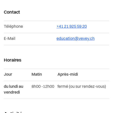
Durabilité, économie et tourisme
Contact
Affaires intercommunales de la Riviera
Téléphone
+41 21 925 59 20
Organigramme de l'Administration communale
E-Mail
education@vevey.ch
Horaires
Jour
Matin
Après-midi
du lundi au
8h00 -12h00
fermé (ou sur rendez-vous)
vendredi