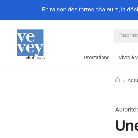
En raison des fortes chaleurs, la dé
Prestations
Vivre à 
Fil
Retourne
Actu
d'Ar
Article d
Autorité
Une