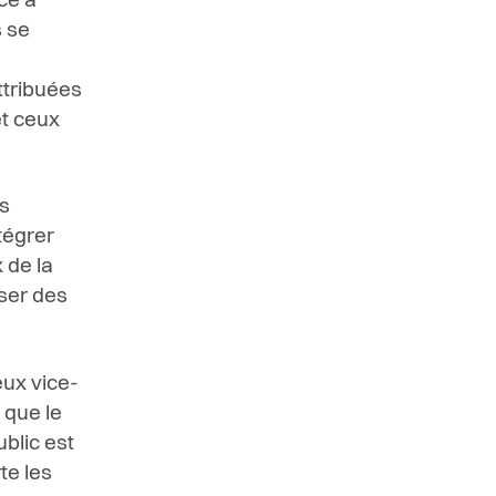
ace à
s se
ttribuées
et ceux
s
tégrer
 de la
sser des
eux vice-
 que le
blic est
te les