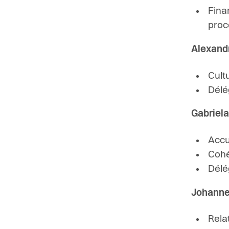
Fina
proc
Alexand
Cult
Délé
Gabriel
Accu
Cohé
Délé
Johanne
Rela