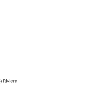
e
) Riviera