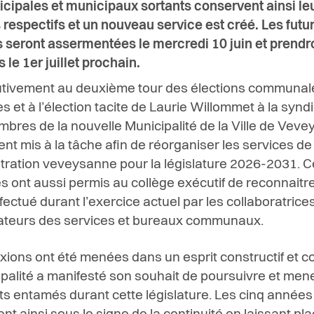
cipales et municipaux sortants conservent ainsi le
 respectifs et un nouveau service est créé. Les futu
s seront assermentées le mercredi 10 juin et prendr
 le 1er juillet prochain.
tivement au deuxième tour des élections communal
s et à l’élection tacite de Laurie Willommet à la synd
mbres de la nouvelle Municipalité de la Ville de Veve
nt mis à la tâche afin de réorganiser les services de
stration veveysanne pour la législature 2026-2031. 
 ont aussi permis au collège exécutif de reconnaitre
ffectué durant l’exercice actuel par les collaboratrices
ateurs des services et bureaux communaux.
xions ont été menées dans un esprit constructif et col
ipalité a manifesté son souhait de poursuivre et mene
ets entamés durant cette législature. Les cinq années