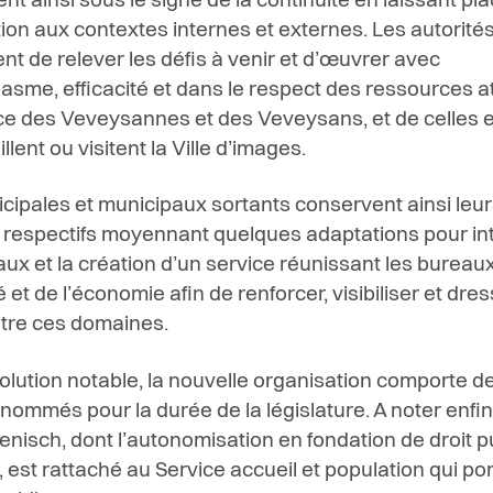
ent ainsi sous le signe de la continuité en laissant pl
tion aux contextes internes et externes. Les autorité
ent de relever les défis à venir et d’œuvrer avec
asme, efficacité et dans le respect des ressources a
ce des Veveysannes et des Veveysans, et de celles 
illent ou visitent la Ville d’images.
cipales et municipaux sortants conservent ainsi leur
 respectifs moyennant quelques adaptations pour in
aux et la création d’un service réunissant les bureaux
é et de l’économie afin de renforcer, visibiliser et dre
tre ces domaines.
olution notable, la nouvelle organisation comporte d
 nommés pour la durée de la législature. A noter enfin
nisch, dont l’autonomisation en fondation de droit pu
, est rattaché au Service accueil et population qui por