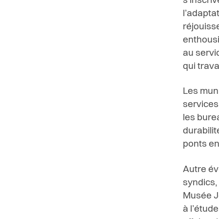
s’inscriv
l’adapta
réjouiss
enthousi
au servi
qui trava
Les muni
services
les bure
durabilit
ponts en
Autre év
syndics,
Musée Je
à l’étude