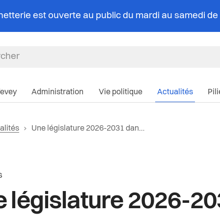
chetterie est ouverte au public du mardi au samedi d
Navigation pri
Vevey
Administration
Vie politique
Actualités
Pil
r vers la page d'accueil
Page actuelle:
alités
Une législature 2026-2031 dans la continuité de l’exercice actuel
iane
e la catégorie:
s
 législature 2026-2