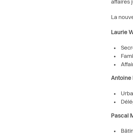
affaires 
La nouvel
Laurie 
Secr
Fami
Affa
Antoine
Urba
Délé
Pascal M
Bâti