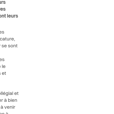
urs
res
ont leurs
es
icature,
y se sont
Ces
 le
 et
légial et
r à bien
 à venir