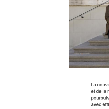
La nouve
et de la
poursuiv
avec eff