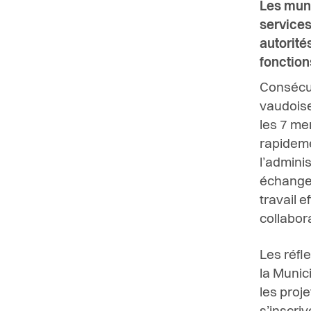
Les muni
services
autorité
fonctions
Consécu
vaudoise
les 7 me
rapideme
l’admini
échanges
travail e
collabor
Les réfle
la Munic
les proj