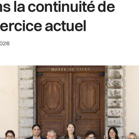
s la continuité de
xercice actuel
rédaction:
2026