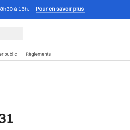
e 8h30 à 15h.
Pour en savoir plus
ncipale du site
ier public
Règlements
031