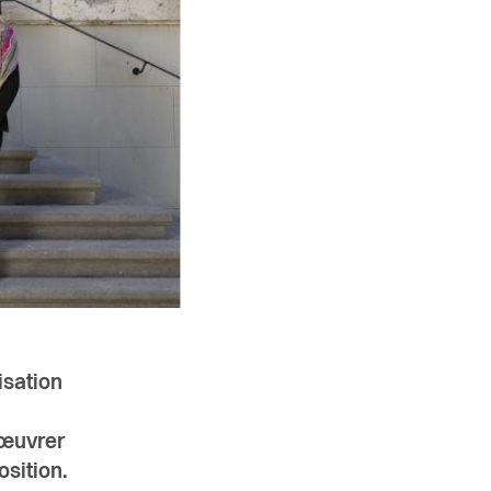
isation
 œuvrer
osition.