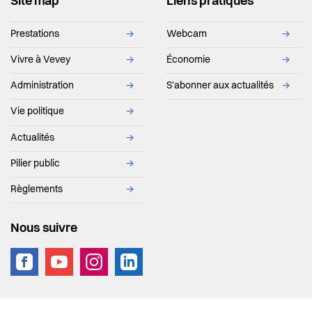
Site map
Liens pratiques
Prestations
→
Webcam
→
Vivre à Vevey
→
Économie
→
Administration
→
S'abonner aux actualités
→
Vie politique
→
Actualités
→
Pilier public
→
Règlements
→
Nous suivre
vevey.footer.site_footer