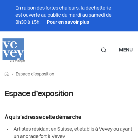
En raison des fortes chaleurs, la déchetterie
est ouverte au public du mardi au samedi de
8h30 à 15h.
Pour en savoir plus
MENU
Navigation principale d
Fil
Retourner vers la page d'accueil
Page actuelle:
Prestations
Espace d’exposition
d'Ariane
Vivre à Vevey
Espace d’exposition
Administration
À qui s'adresse cette démarche
Vie politique
Artistes résidant en Suisse, et établis à Vevey ou ayant
un ancrage fort à Vevey