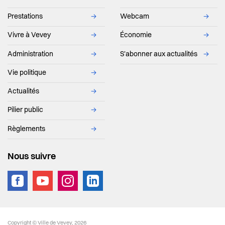
Prestations
→
Webcam
→
Vivre à Vevey
→
Économie
→
Administration
→
S'abonner aux actualités
→
Vie politique
→
Actualités
→
Pilier public
→
Règlements
→
Nous suivre
vevey.footer.site_footer
Copyright © Ville de Vevey, 2026