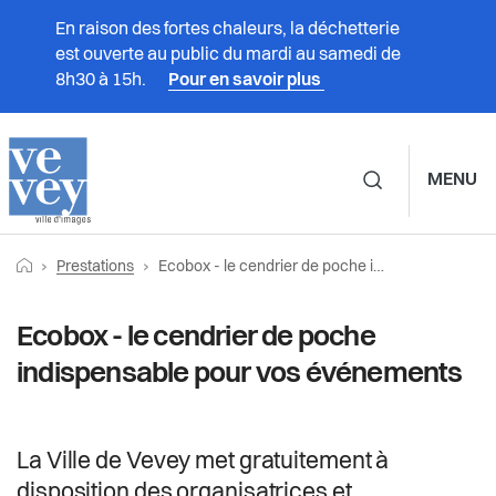
En raison des fortes chaleurs, la déchetterie
est ouverte au public du mardi au samedi de
8h30 à 15h.
Pour en savoir plus
MENU
Navigation principale d
Fil
Retourner vers la page d'accueil
Page actuelle:
Prestations
Prestations
Ecobox - le cendrier de poche indispensable pour vos événements
d'Ariane
Vivre à Vevey
Ecobox - le cendrier de poche
indispensable pour vos événements
Administration
Vie politique
La Ville de Vevey met gratuitement à
disposition des organisatrices et