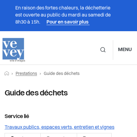
En raison des fortes chaleurs, la déchetterie
est ouverte au public du mardi au samedi de
8h30 à 15h.
Pour en savoir plus
MENU
Navigation principale d
Fil
Retourner vers la page d'accueil
Page actuelle:
Prestations
Prestations
Guide des déchets
d'Ariane
Vivre à Vevey
Guide des déchets
Administration
Service lié
Vie politique
Travaux publics, espaces verts, entretien et vignes