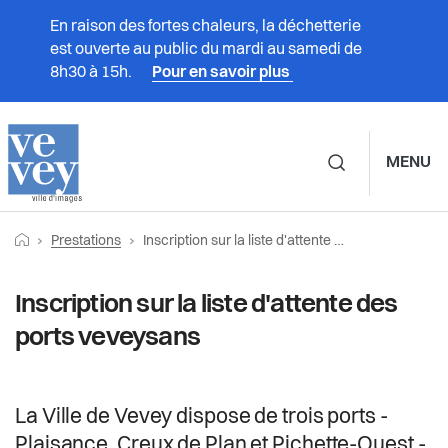
En raison des fortes chaleurs, la déchetterie
est ouverte au public du mardi au samedi de
8h30 à 15h.
Pour en savoir plus
MENU
Navigation principale d
Fil
Retourner vers la page d'accueil
Page actuelle:
Prestations
Prestations
Inscription sur la liste d'attente des ports veveysans
d'Ariane
Vivre à Vevey
Inscription sur la liste d'attente des
ports veveysans
Administration
Vie politique
La Ville de Vevey dispose de trois ports -
Plaisance, Creux de Plan et Pichette-Ouest -