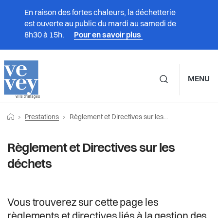
En raison des fortes chaleurs, la déchetterie
est ouverte au public du mardi au samedi de
8h30 à 15h.
Pour en savoir plus
MENU
Navigation principale d
Fil
Retourner vers la page d'accueil
Page actuelle:
Prestations
Prestations
Règlement et Directives sur les déchets
d'Ariane
Vivre à Vevey
Règlement et Directives sur les
déchets
Administration
Vie politique
Vous trouverez sur cette page les
règlements et directives liés à la gestion des