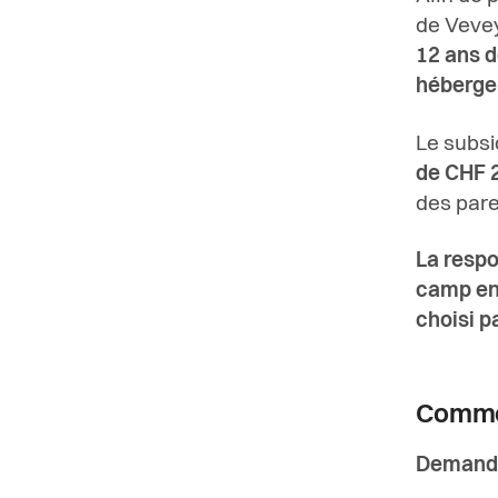
de Vevey
12 ans d
hébergem
Le subs
de CHF 2
des pare
La respo
camp en 
choisi p
Commen
Demande