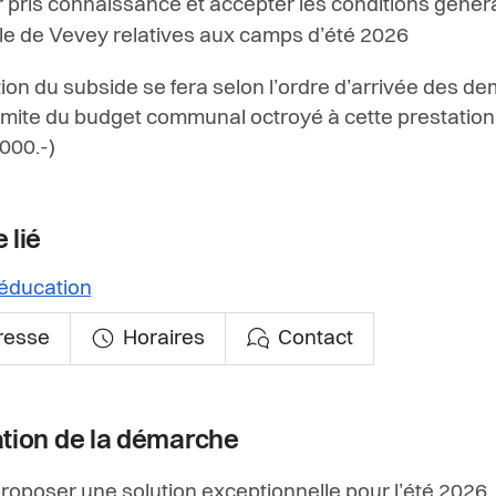
r pris connaissance et accepter les conditions génér
ille de Vevey relatives aux camps d’été 2026
ution du subside se fera selon l’ordre d’arrivée des d
limite du budget communal octroyé à cette prestatio
000.-)
 lié
éducation
resse
Horaires
Contact
ation de la démarche
roposer une solution exceptionnelle pour l’été 2026, l