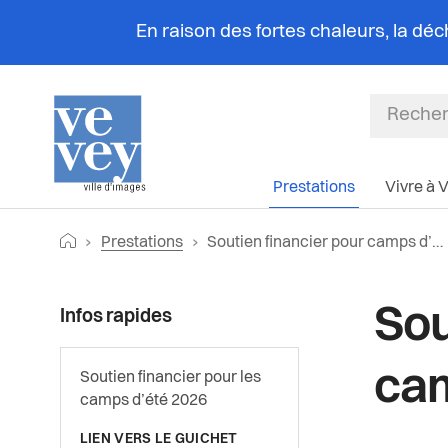
En raison des fortes chaleurs, la dé
Prestations
Vivre à 
Fil
Retourner vers la page d'accueil
Page actuelle:
Prestations
Soutien financier pour camps d’été 2026
d'Ariane
Sou
Infos rapides
cam
Soutien financier pour les
camps d’été 2026
LIEN VERS LE GUICHET