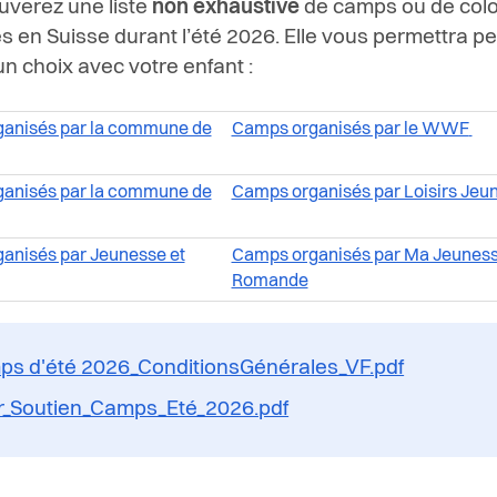
uverez une liste
non exhaustive
de camps ou de colo
s en Suisse durant l’été 2026. Elle vous permettra pe
un choix avec votre enfant :
anisés par la commune de
Camps organisés par le WWF
anisés par la commune de
Camps organisés par Loisirs Jeu
anisés par Jeunesse et
Camps organisés par Ma Jeuness
Romande
s d'été 2026_ConditionsGénérales_VF.pdf
r_Soutien_Camps_Eté_2026.pdf