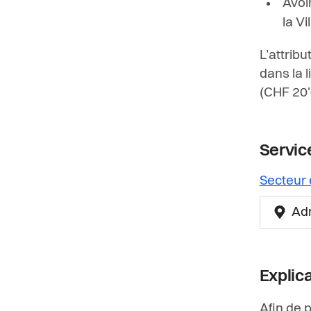
Avoi
la V
L’attrib
dans la 
(CHF 20'
Service
Secteur 
Ad
Explic
Afin de p