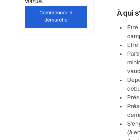
VIRTUEL
À qui 
Commencer la
démarche
Etre
cam
Etre
Part
mini
vaud
Dépo
débu
Prés
Prés
dem
S’eng
(à e