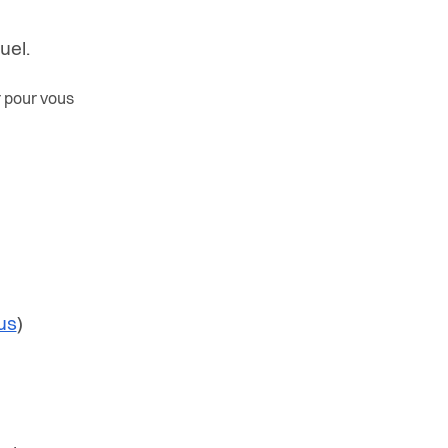
uel.
r pour vous
us
)