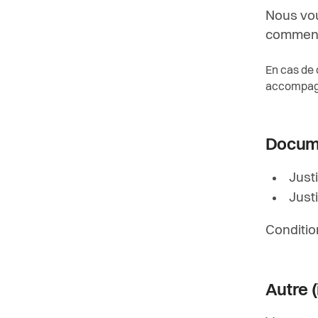
Nous vou
commence
En cas de 
accompagne
Docume
Justi
Just
Conditio
Autre (