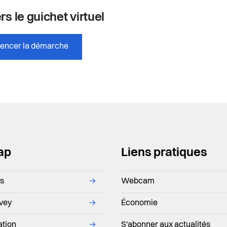
rs le guichet virtuel
ncer la démarche
ap
Liens pratiques
ns
→
Webcam
evey
→
Économie
ation
→
S'abonner aux actualités