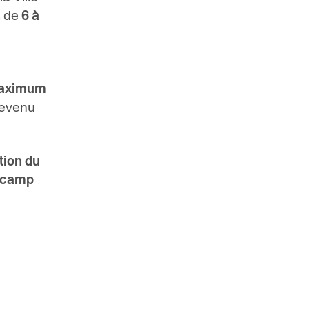
s de
6 à
aximum
 revenu
tion du
u camp