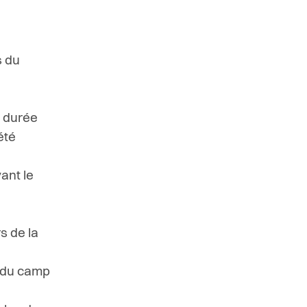
s du
e durée
été
ant le
s de la
ue du camp