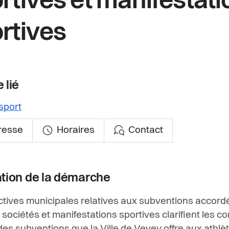
rtives et manifestati
rtives
 lié
sport
resse
Horaires
Contact
ation de la démarche
ctives municipales relatives aux subventions accord
 sociétés et manifestations sportives clarifient les co