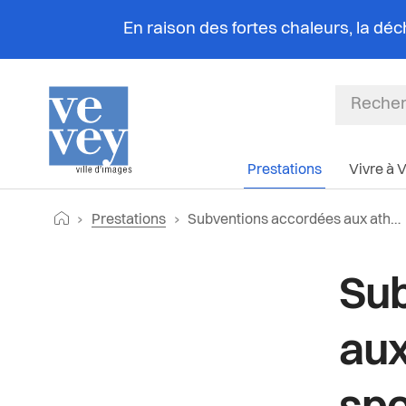
En raison des fortes chaleurs, la dé
Prestations
Vivre à 
Fil
Retourner vers la page d'accueil
Page actuelle:
Prestations
Subventions accordées aux athlètes, sociétés sportives et manifestations sportives
d'Ariane
Sub
aux