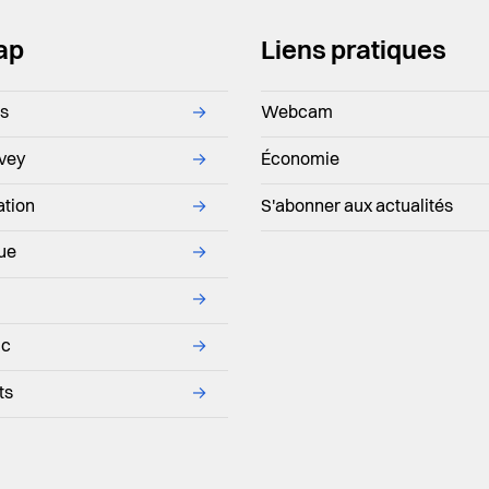
ap
Liens pratiques
ns
→
Webcam
evey
→
Économie
ation
→
S'abonner aux actualités
que
→
→
ic
→
ts
→