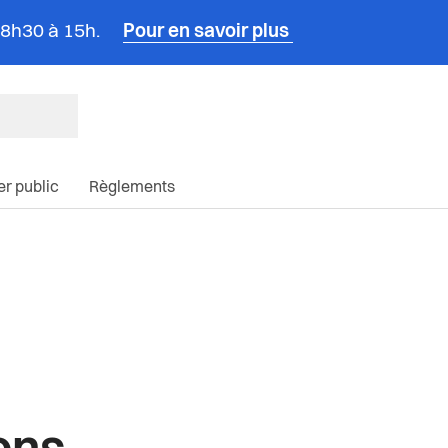
e 8h30 à 15h.
Pour en savoir plus
ncipale du site
ier public
Règlements