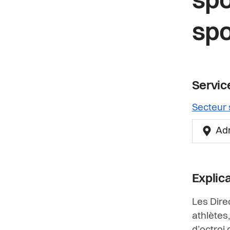
spo
spo
Service
Secteur 
Ad
Explic
Les Dire
athlètes,