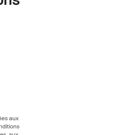
ons
ées aux
nditions