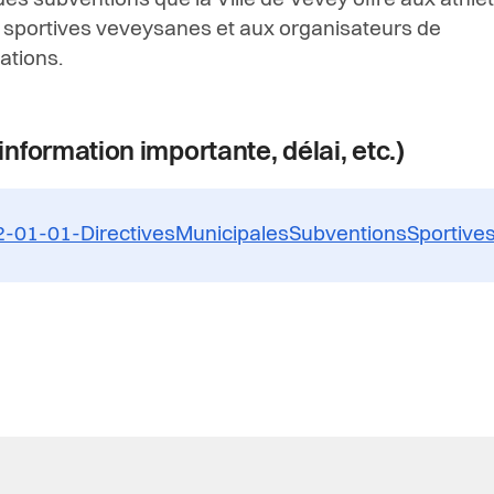
 des subventions que la Ville de Vevey offre aux athlè
 sportives veveysanes et aux organisateurs de
ations.
information importante, délai, etc.)
-01-01-DirectivesMunicipalesSubventionsSportives