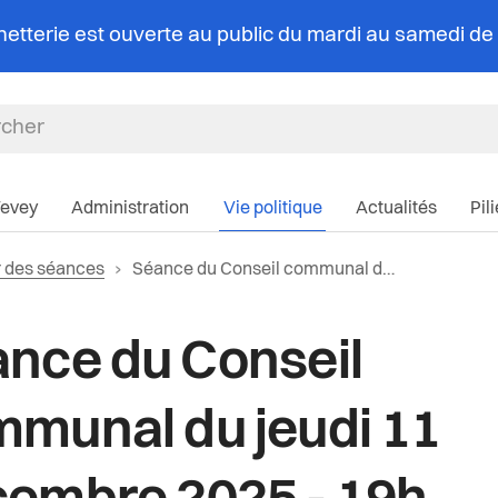
chetterie est ouverte au public du mardi au samedi d
Navigation pri
Vevey
Administration
Vie politique
Actualités
Pil
Page actuelle:
r des séances
Séance du Conseil communal du jeudi 11 décembre 2025 - 19h (séance de relevé)
nce du Conseil
munal du jeudi 11