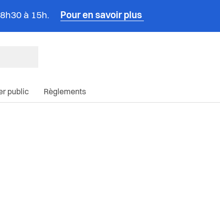
e 8h30 à 15h.
Pour en savoir plus
ncipale du site
ier public
Règlements