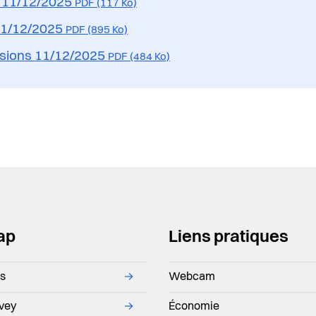
 11/12/2025
PDF (117 Ko)
11/12/2025
PDF (895 Ko)
sions 11/12/2025
PDF (484 Ko)
ap
Liens pratiques
ns
→
Webcam
evey
→
Économie