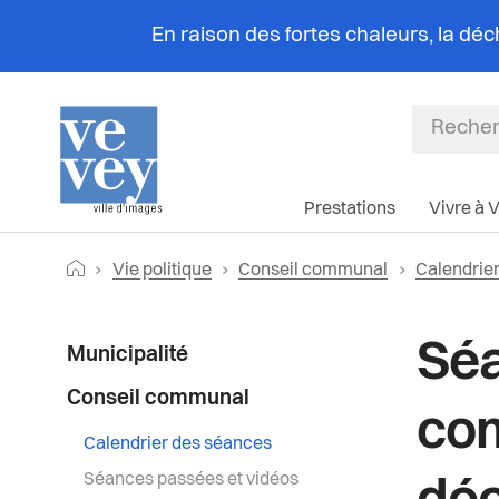
En raison des fortes chaleurs, la dé
Prestations
Vivre à 
Fil
Retourner vers la page d'accueil
Vie politique
Conseil communal
Calendrie
d'Ariane
Menu
Séa
Municipalité
latéral
Conseil communal
com
Calendrier des séances
Séances passées et vidéos