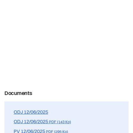
Confrérie des présidents
Actualités
Votations et élections
Conseillères et conseillers
Pilier public
Jumelages
Commissions permanentes et délégations
Règlements
Décisions du dernier Conseil Communal
Documents
ODJ 12/06/2025
ODJ 12/06/2025
PDF (143 Ko)
PV 12/06/2025
PDF (295 Ko)