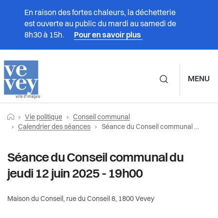
En raison des fortes chaleurs, la déchetterie
est ouverte au public du mardi au samedi de
8h30 à 15h.
Pour en savoir plus
MENU
Navigation principale d
Fil
Retourner vers la page d'accueil
Prestations
Vie politique
Conseil communal
Vie politique
Conseil communal
d'Ariane
Page actuelle:
Calendrier des séances
Séance du Conseil communal du jeudi 12 juin 2025 - 19h00
Vivre à Vevey
Calendrier des séances
Municipalité
Séance du Conseil communal du
Administration
jeudi 12 juin 2025 - 19h00
Séances passées et vidéos
Conseil communal
Vie politique
Documents du Conseil communal
Maison du Conseil, rue du Conseil 8, 1800 Vevey
Partis politiques