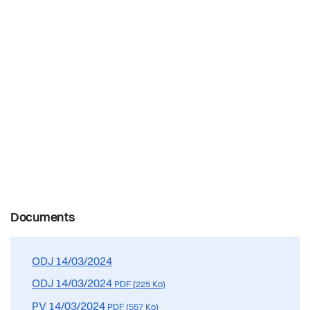
Confrérie des présidents
Actualités
Votations et élections
Conseillères et conseillers
Pilier public
Jumelages
Commissions permanentes et délégations
Règlements
Décisions du dernier Conseil Communal
Documents
ODJ 14/03/2024
ODJ 14/03/2024
PDF (225 Ko)
PV 14/03/2024
PDF (557 Ko)