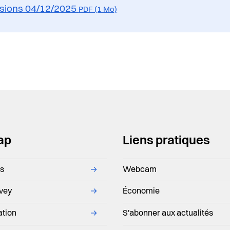
sions 04/12/2025
PDF (1 Mo)
ap
Liens pratiques
ns
→
Webcam
evey
→
Économie
ation
→
S'abonner aux actualités