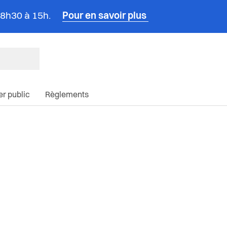
e 8h30 à 15h.
Pour en savoir plus
ncipale du site
ier public
Règlements