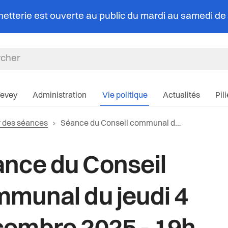
chetterie est ouverte au public du mardi au samedi d
Navigation pri
Vevey
Administration
Vie politique
Actualités
Pil
Page actuelle:
r des séances
Séance du Conseil communal du jeudi 4 décembre 2025 - 19h
nce du Conseil
munal du jeudi 4