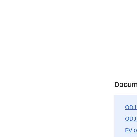
Docum
ODJ
ODJ
PV 