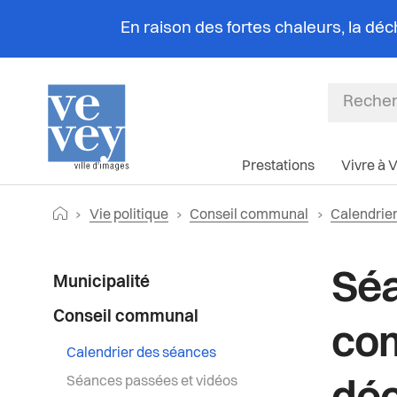
En raison des fortes chaleurs, la dé
Prestations
Vivre à 
Fil
Retourner vers la page d'accueil
Vie politique
Conseil communal
Calendrie
d'Ariane
Menu
Séa
Municipalité
latéral
Conseil communal
com
Calendrier des séances
Séances passées et vidéos