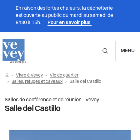
En raison des fortes chaleurs, la déchetterie
est ouverte au public du mardi au samedi de
8h30 à 15h.
Pour en savoir plus
MENU
Navigation principale d
Fil
Retourner vers la page d'accueil
Prestations
Vivre à Vevey
Vie de quartier
Vivre à Vevey
Vie de quartier
d'Ariane
Page actuelle:
Salles, refuges et caveaux
Salle del Castillo
Vivre à Vevey
Associations
Maisons de quartier
Salles de conférence et de réunion - Vevey
Salle del Castillo
Administration
Boite d'échange de quartier
Culture
Vie politique
Potagers urbains
Durabilité et énergie